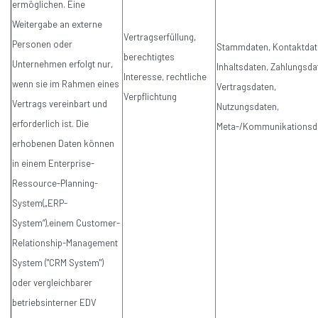
ermöglichen. Eine
Weitergabe an externe
Vertragserfüllung,
Personen oder
Stammdaten, Kontaktdat
berechtigtes
Unternehmen erfolgt nur,
Inhaltsdaten, Zahlungsda
Interesse, rechtliche
wenn sie im Rahmen eines
Vertragsdaten,
Verpflichtung
Vertrags vereinbart und
Nutzungsdaten,
erforderlich ist. Die
Meta-/Kommunikationsd
erhobenen Daten können
in einem Enterprise-
Ressource-Planning-
System(„ERP-
System“),einem Customer-
Relationship-Management
System ("CRM System")
oder vergleichbarer
betriebsinterner EDV